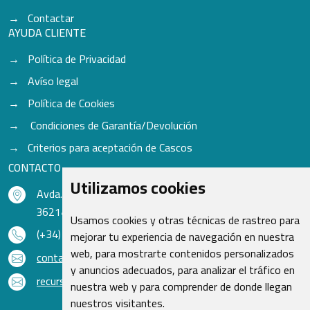
Contactar
AYUDA CLIENTE
Política de Privacidad
Avíso legal
Política de Cookies
Condiciones de Garantía/Devolución
Criterios para aceptación de Cascos
CONTACTO
Utilizamos cookies
Avda. do Freixo - Sardoma, 13
36214 Vigo - Pontevedra - España
Usamos cookies y otras técnicas de rastreo para
(+34) 986 48 16 33
mejorar tu experiencia de navegación en nuestra
web, para mostrarte contenidos personalizados
contacto@qsr.es
y anuncios adecuados, para analizar el tráfico en
recursoshumanos@qsr.es
nuestra web y para comprender de donde llegan
nuestros visitantes.