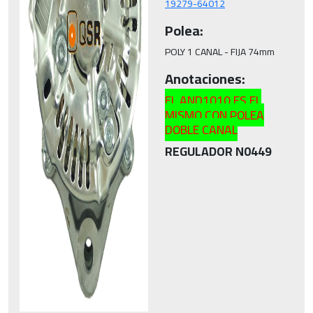
19279-64012
Polea:
POLY 1 CANAL - FIJA 74mm
Anotaciones:
EL AND1010 ES EL
MISMO CON POLEA
DOBLE CANAL
REGULADOR N0449