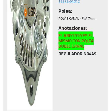
19279-64012
Polea:
POLY 1 CANAL - FIJA 74mm
Anotaciones:
EL AND1010 ES EL
MISMO CON POLEA
DOBLE CANAL
REGULADOR N0449