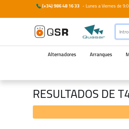
(+34) 986 48 16 33
-
Lunes a Viernes de 9:0
Alternadores
Arranques
M
RESULTADOS DE T