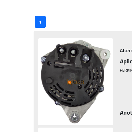
1
Alter
Apli
PERKI
Anot