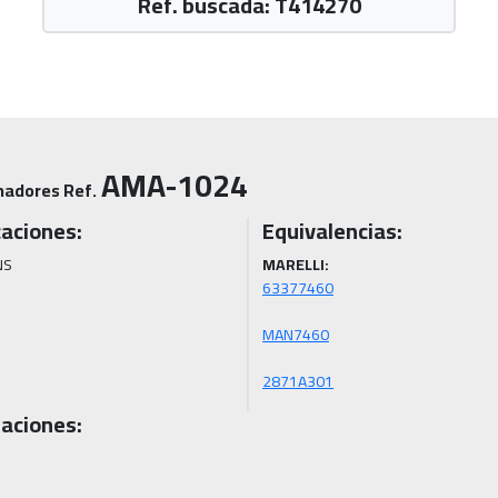
Ref. buscada: T414270
AMA-1024
nadores Ref.
caciones:
Equivalencias:
NS
MARELLI:
2871A301
aciones: