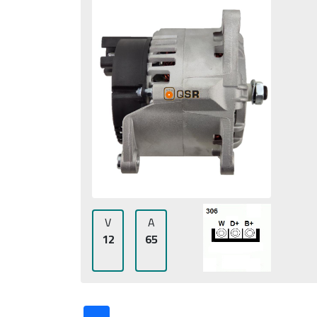
V
A
12
65