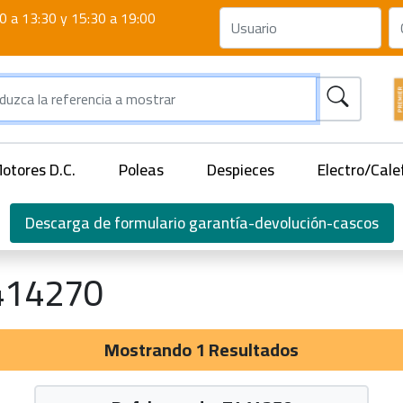
0 a 13:30 y 15:30 a 19:00
otores D.C.
Poleas
Despieces
Electro/Cale
Descarga de formulario garantía-devolución-cascos
414270
Mostrando 1 Resultados