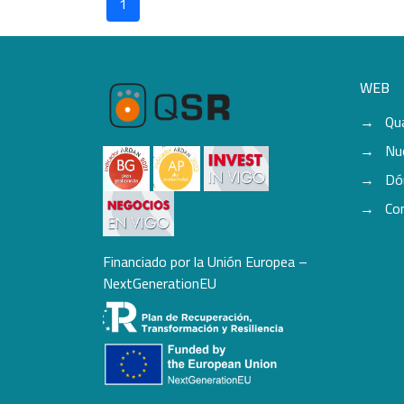
1
WEB
Qu
Nu
Dó
Co
Financiado por la Unión Europea –
NextGenerationEU