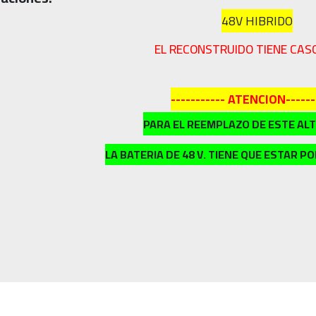
48V HIBRIDO
EL RECONSTRUIDO TIENE CAS
----------- ATENCION------
PARA EL REEMPLAZO DE ESTE A
LA BATERIA DE 48 V. TIENE QUE ESTAR P