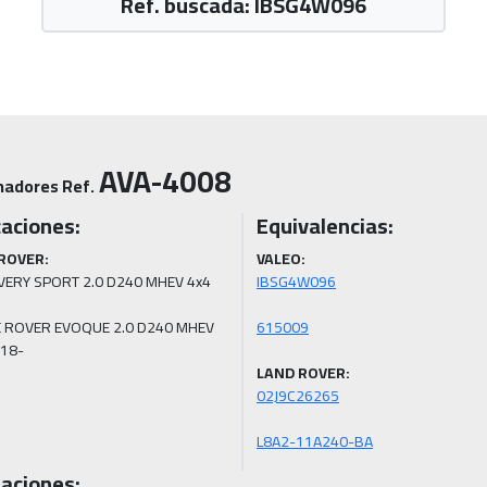
Ref. buscada: IBSG4W096
AVA-4008
nadores Ref.
caciones:
Equivalencias:
ROVER:
VALEO:
VERY SPORT 2.0 D240 MHEV 4x4 
 ROVER EVOQUE 2.0 D240 MHEV 
018-
LAND ROVER:
L8A2-11A240-BA
aciones: