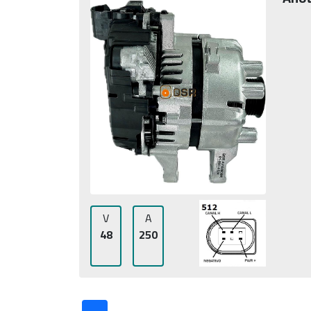
V
A
48
250