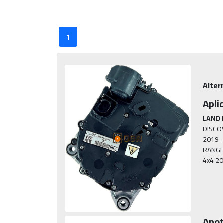
1
Alter
Apli
LAND 
DISCO
2019-

RANGE
4x4 2
Anot