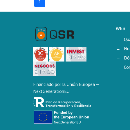
1
WEB
Qu
Nu
Dó
Co
Financiado por la Unión Europea –
NextGenerationEU