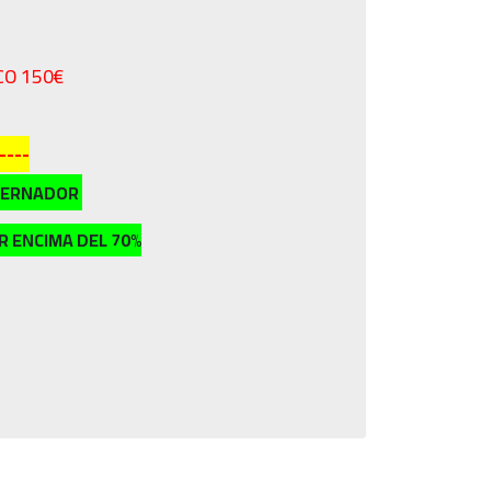
CO 150€
----
LTERNADOR
OR ENCIMA DEL 70%