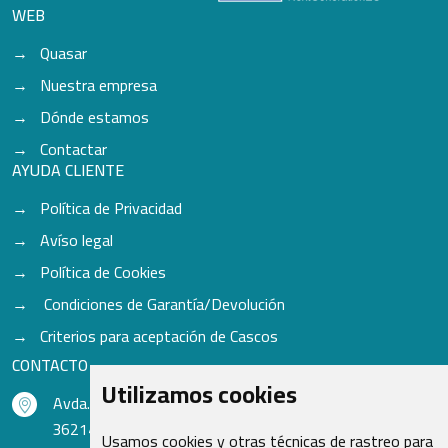
WEB
Quasar
Nuestra empresa
Dónde estamos
Contactar
AYUDA CLIENTE
Política de Privacidad
Avíso legal
Política de Cookies
Condiciones de Garantía/Devolución
Criterios para aceptación de Cascos
CONTACTO
Utilizamos cookies
Avda. do Freixo - Sardoma, 13
36214 Vigo - Pontevedra - España
Usamos cookies y otras técnicas de rastreo para