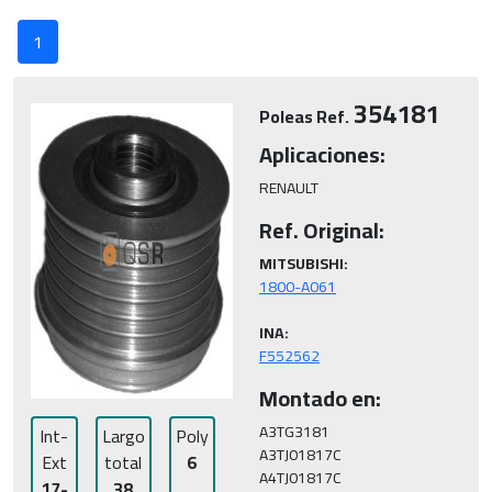
1
354181
Poleas Ref.
Aplicaciones:
RENAULT
Ref. Original:
MITSUBISHI:
INA:
F552562
Montado en:
A3TG3181

Int-
Largo
Poly
A3TJ01817C

Ext
total
6
A4TJ01817C
17-
38