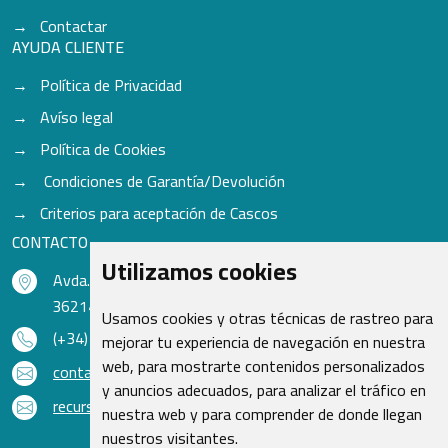
Contactar
AYUDA CLIENTE
Política de Privacidad
Avíso legal
Política de Cookies
Condiciones de Garantía/Devolución
Criterios para aceptación de Cascos
CONTACTO
Utilizamos cookies
Avda. do Freixo - Sardoma, 13
36214 Vigo - Pontevedra - España
Usamos cookies y otras técnicas de rastreo para
(+34) 986 48 16 33
mejorar tu experiencia de navegación en nuestra
web, para mostrarte contenidos personalizados
contacto@qsr.es
y anuncios adecuados, para analizar el tráfico en
recursoshumanos@qsr.es
nuestra web y para comprender de donde llegan
nuestros visitantes.