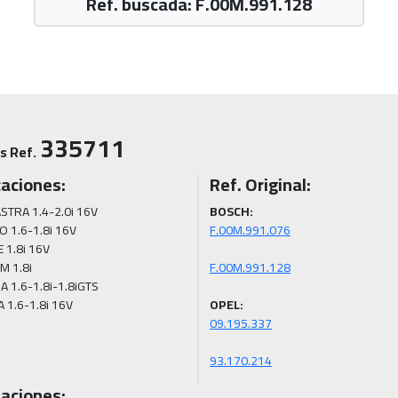
Ref. buscada: F.00M.991.128
335711
s Ref.
caciones:
Ref. Original:
STRA 1.4-2.0i 16V 
BOSCH:
O 1.6-1.8i 16V 
 1.8i 16V 
M 1.8i 
A 1.6-1.8i-1.8iGTS 
A 1.6-1.8i 16V
OPEL:
93.170.214
aciones: