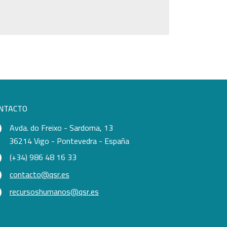
NTACTO
Avda. do Freixo - Sardoma, 13
36214 Vigo - Pontevedra - España
(+34) 986 48 16 33
contacto@qsr.es
recursoshumanos@qsr.es