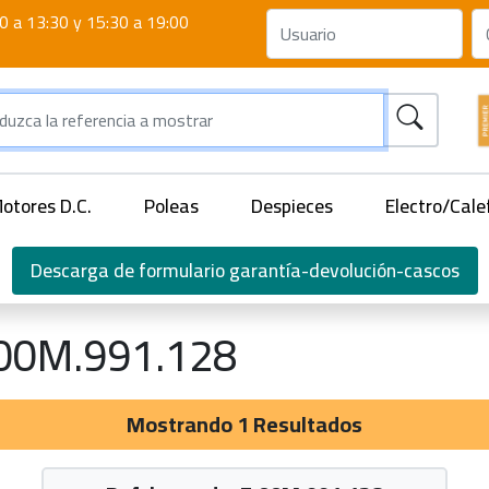
0 a 13:30 y 15:30 a 19:00
otores D.C.
Poleas
Despieces
Electro/Cale
Descarga de formulario garantía-devolución-cascos
00M.991.128
Mostrando 1 Resultados