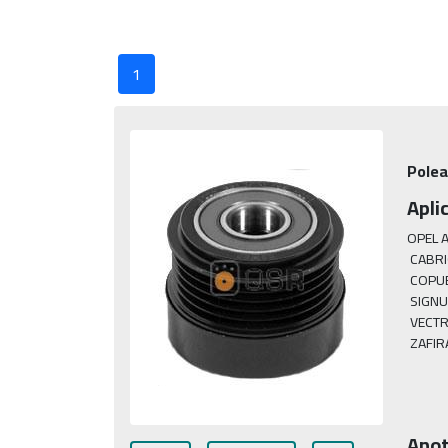
1
Polea
Apli
OPEL A
 CABRI
 COPUE
 SIGNU
 VECTR
 ZAFIR
Anot