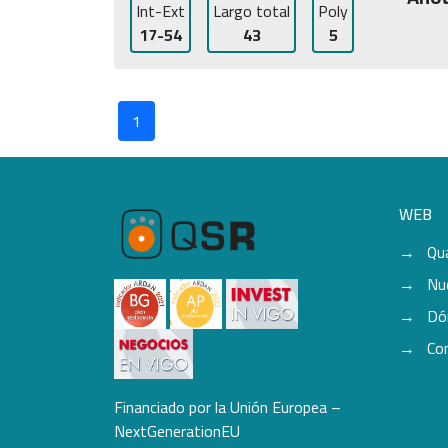
Int-Ext
Largo total
Poly
17-54
43
5
1
WEB
Qu
Nu
Dó
Co
Financiado por la Unión Europea –
NextGenerationEU