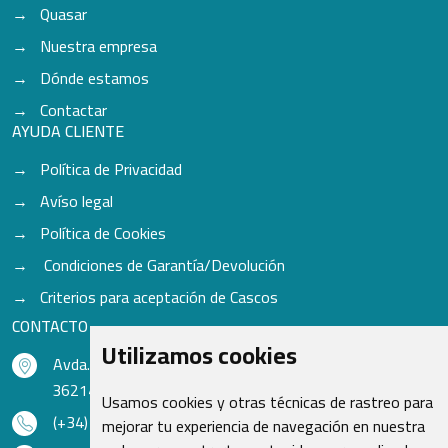
Quasar
Nuestra empresa
Dónde estamos
Contactar
AYUDA CLIENTE
Política de Privacidad
Avíso legal
Política de Cookies
Condiciones de Garantía/Devolución
Criterios para aceptación de Cascos
CONTACTO
Utilizamos cookies
Avda. do Freixo - Sardoma, 13
36214 Vigo - Pontevedra - España
Usamos cookies y otras técnicas de rastreo para
(+34) 986 48 16 33
mejorar tu experiencia de navegación en nuestra