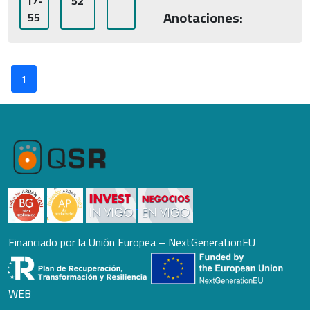
17-
52
Anotaciones:
55
1
Financiado por la Unión Europea – NextGenerationEU
WEB