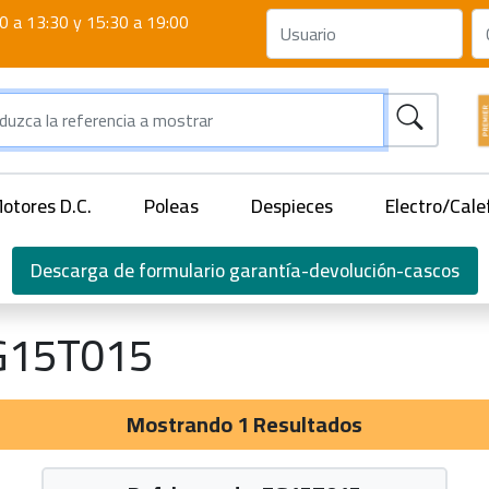
0 a 13:30 y 15:30 a 19:00
otores D.C.
Poleas
Despieces
Electro/Cale
Descarga de formulario garantía-devolución-cascos
G15T015
Mostrando 1 Resultados