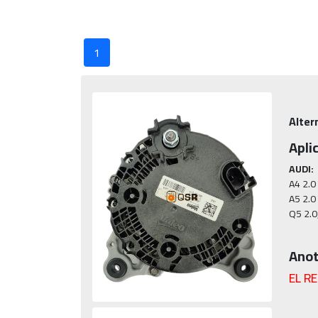
1
Alter
Apli
AUDI:
A4 2.0 
A5 2.0 
Anot
EL R