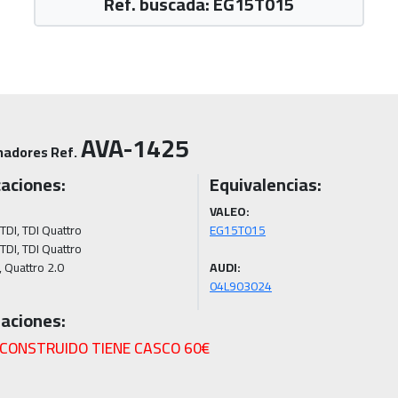
Ref. buscada: EG15T015
AVA-1425
nadores Ref.
caciones:
Equivalencias:
VALEO:
TDI, TDI Quattro

TDI, TDI Quattro

AUDI:
04L903024
aciones:
ECONSTRUIDO TIENE CASCO 60€