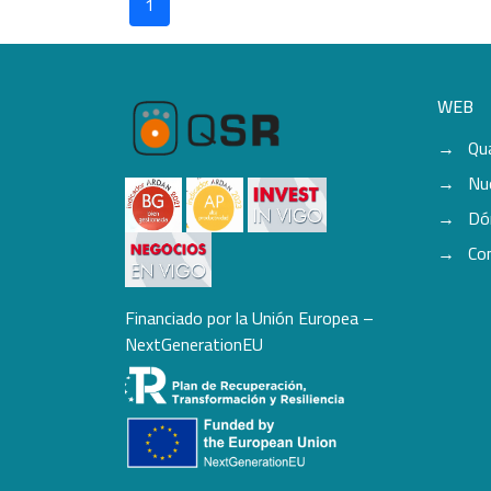
1
WEB
Qu
Nu
Dó
Co
Financiado por la Unión Europea –
NextGenerationEU