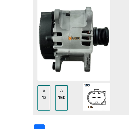
V
A
12
150