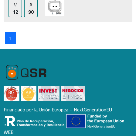
V
A
12
90
1
Financiado por la Unión Europea – NextGenerationEU
WEB