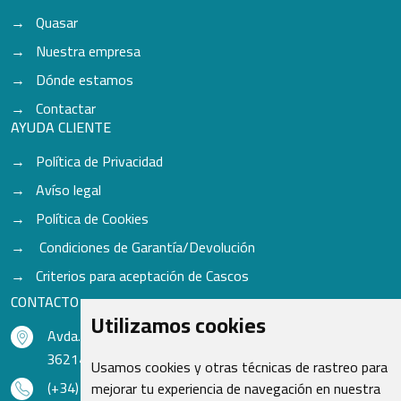
Quasar
Nuestra empresa
Dónde estamos
Contactar
AYUDA CLIENTE
Política de Privacidad
Avíso legal
Política de Cookies
Condiciones de Garantía/Devolución
Criterios para aceptación de Cascos
CONTACTO
Utilizamos cookies
Avda. do Freixo - Sardoma, 13
36214 Vigo - Pontevedra - España
Usamos cookies y otras técnicas de rastreo para
(+34) 986 48 16 33
mejorar tu experiencia de navegación en nuestra