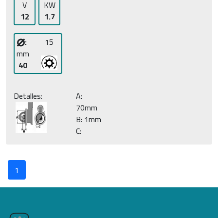
V
KW
12
1.7
⌀
:
15
mm
40
Detalles:
A:
70mm
B: 1mm
C:
1