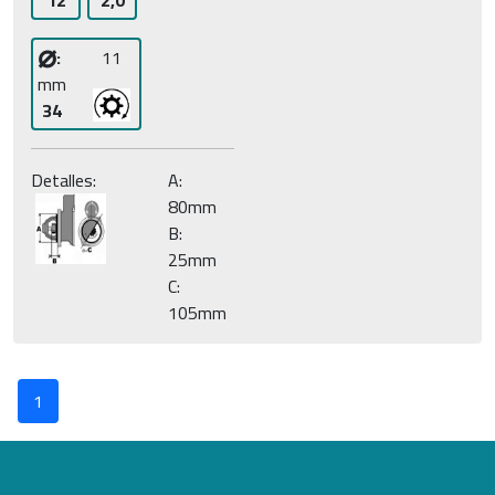
12
2,0
⌀
:
11
mm
34
Detalles:
A:
80mm
B:
25mm
C:
105mm
1