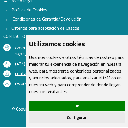
Avíso legal
Política de Cookies
Condiciones de Garantía/Devolución
Criterios para aceptación de Cascos
CONTACTO
Utilizamos cookies
Avda. do Freixo - Sardoma, 13
36214 Vigo - Pontevedra - España
Usamos cookies y otras técnicas de rastreo para
(+34) 986 48 16 33
mejorar tu experiencia de navegación en nuestra
web, para mostrarte contenidos personalizados
contacto@qsr.es
y anuncios adecuados, para analizar el tráfico en
recursoshumanos@qsr.es
nuestra web y para comprender de donde llegan
nuestros visitantes.
OK
© Copyright 2026 - Recambios Quasar S.L. | Todos los
derechos reservados
Configurar