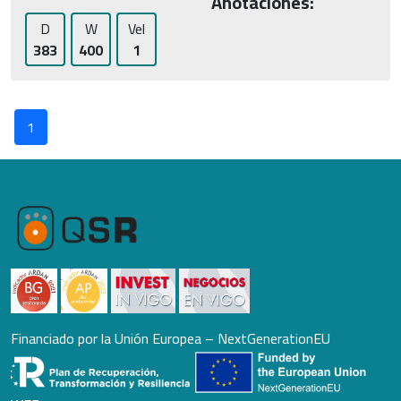
Anotaciones:
D
W
Vel
383
400
1
1
Financiado por la Unión Europea – NextGenerationEU