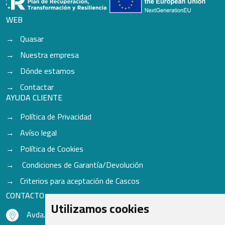
WEB
Quasar
Nuestra empresa
Dónde estamos
Contactar
AYUDA CLIENTE
Política de Privacidad
Avíso legal
Política de Cookies
Condiciones de Garantía/Devolución
Criterios para aceptación de Cascos
CONTACTO
Utilizamos cookies
Avda. do Freixo - Sardoma, 13