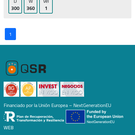
D
W
Vel
300
360
1
1
Financiado por la Unión Europea – NextGenerationEU
WEB