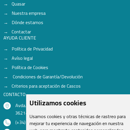
Quasar
Nuestra empresa
Dónde estamos
Contactar
AYUDA CLIENTE
Política de Privacidad
Avíso legal
Política de Cookies
Condiciones de Garantía/Devolución
Criterios para aceptación de Cascos
CONTACTO
Utilizamos cookies
Avda. do Freixo - Sardoma, 13
36214 Vigo - Pontevedra - España
Usamos cookies y otras técnicas de rastreo para
(+34) 986 48 16 33
mejorar tu experiencia de navegación en nuestra