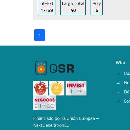
Int-Ext
Largo total
Poly
17-59
40
6
1
WEB
Qu
Nu
Dó
Co
Financiado por la Unión Europea –
NextGenerationEU