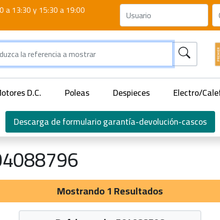
0 a 13:30 y 15:30 a 19:00
otores D.C.
Poleas
Despieces
Electro/Cale
Descarga de formulario garantía-devolución-cascos
04088796
Mostrando 1 Resultados