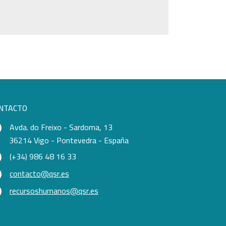
NTACTO
Avda. do Freixo - Sardoma, 13
36214 Vigo - Pontevedra - España
(+34) 986 48 16 33
contacto@qsr.es
recursoshumanos@qsr.es