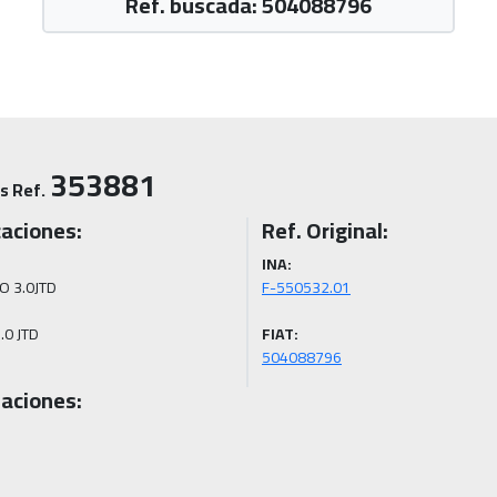
Ref. buscada: 504088796
353881
s Ref.
caciones:
Ref. Original:
INA:
 3.0JTD

.0 JTD
FIAT:
504088796
aciones: