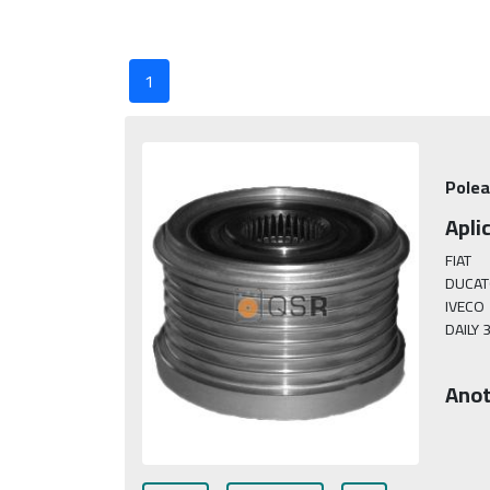
1
Polea
Apli
FIAT

DUCATO
IVECO

DAILY 3
Anot