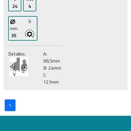
24
4
⌀
:
9
mm
35
Detalles:
A:
98,5mm
B: 24mm
C:
127mm
1