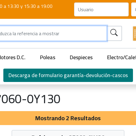
0 a 13:30 y 15:30 a 19:00
otores D.C.
Poleas
Despieces
Electro/Cale
Descarga de formulario garantía-devolución-cascos
7060-0Y130
Mostrando 2 Resultados