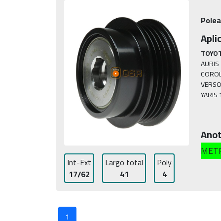
Polea
Apli
TOYOT
AURIS 
COROLL
VERSO 
Anot
METR
Int-Ext
Largo total
Poly
17/62
41
4
1