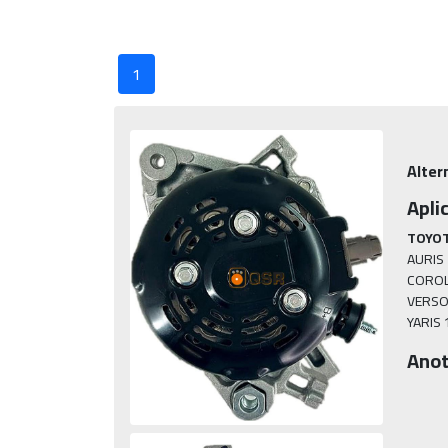
1
Alter
Apli
TOYOT
AURIS 
COROLL
VERSO 
YARIS 
Anot