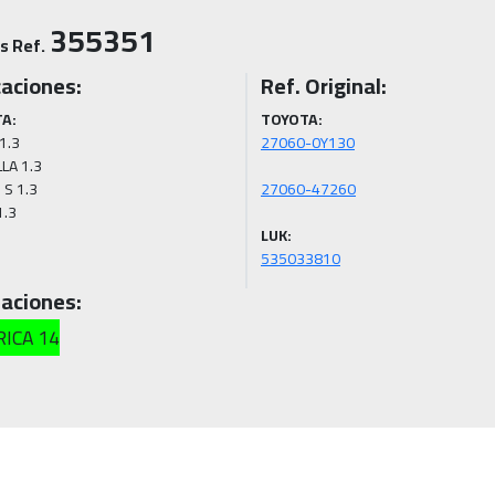
355351
s Ref.
caciones:
Ref. Original:
A:
TOYOTA:
1.3

A 1.3

S 1.3

LUK:
535033810
aciones:
ICA 14