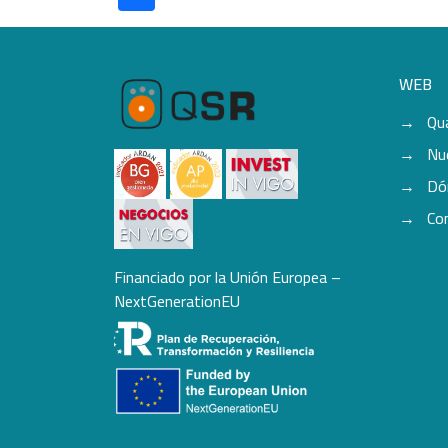
WEB
Qu
Nu
Dó
Co
Financiado por la Unión Europea –
NextGenerationEU