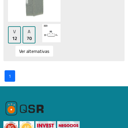
V
A
12
70
Ver alternativas
1