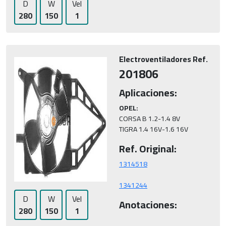
D
W
Vel
280
150
1
Electroventiladores Ref.
201806
Aplicaciones:
OPEL:
CORSA B 1.2-1.4 8V

TIGRA 1.4 16V-1.6 16V
Ref. Original:
1341244
D
W
Vel
Anotaciones:
280
150
1