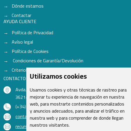
Dónde estamos
Contactar
AYUDA CLIENTE
Política de Privacidad
Avíso legal
Política de Cookies
Condiciones de Garantía/Devolución
Criterios para aceptación de Cascos
Utilizamos cookies
CONTACTO
Avda. do Freixo - Sardoma, 13
Usamos cookies y otras técnicas de rastreo para
mejorar tu experiencia de navegación en nuestra
36214 Vigo - Pontevedra - España
web, para mostrarte contenidos personalizados
(+34) 986 48 16 33
y anuncios adecuados, para analizar el tráfico en
contacto@qsr.es
nuestra web y para comprender de donde llegan
nuestros visitantes.
recursoshumanos@qsr.es