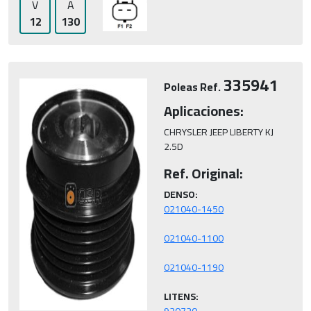
V
A
12
130
335941
Poleas Ref.
Aplicaciones:
CHRYSLER JEEP LIBERTY KJ 
2.5D
Ref. Original:
DENSO:
LITENS: