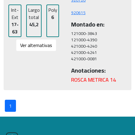
Int-
Largo
Poly
920615
Ext
total
6
Montado en:
17-
45,2
63
121000-3843

121000-4390

Ver alternativas
421000-4240

421000-4241

Anotaciones:
ROSCA METRICA 14
1