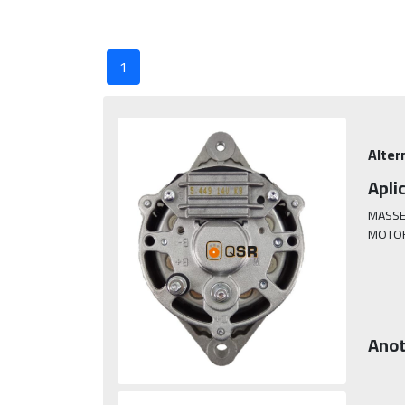
1
Alter
Apli
MASSE
MOTOR
Anot