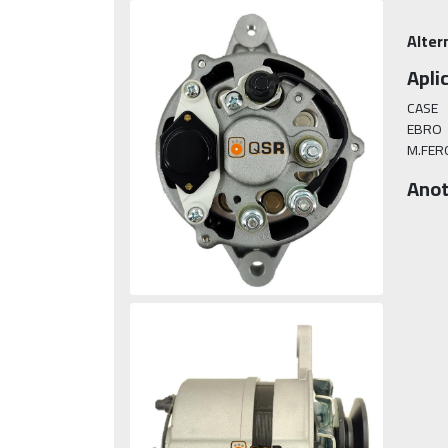
Alter
Apli
CASE

EBRO

M.FER
Anot