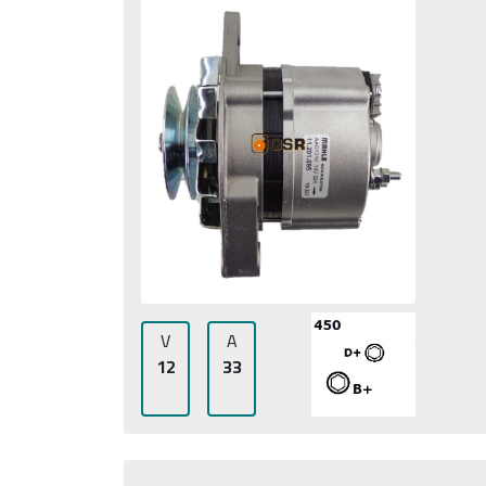
V
A
12
33