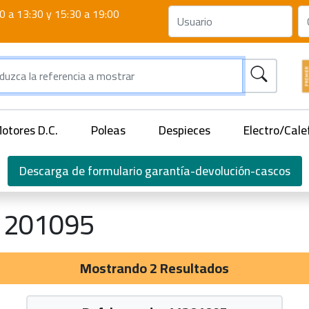
0 a 13:30 y 15:30 a 19:00
otores D.C.
Poleas
Despieces
Electro/Cale
Descarga de formulario garantía-devolución-cascos
1201095
Mostrando 2 Resultados