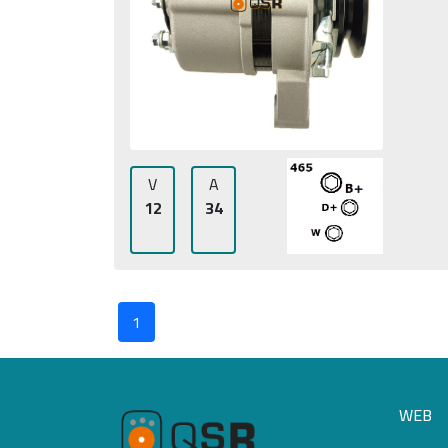
V
A
12
34
1
WEB