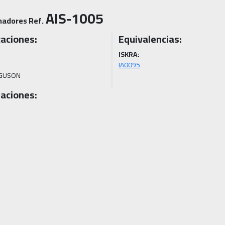
AIS-1005
nadores Ref.
caciones:
Equivalencias:
ISKRA:
IA0095
GUSON
aciones: