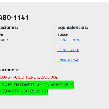
ABO-1141
caciones:
Equivalencias:
N:
BOSCH:
 2.8TD
0 986 044 940
aciones:
ECONSTRUIDO TIENE CASCO 80€
OPIA ES EN CONSTRUCCION ADAPTABLE,
 RECONSTRUIDO ES BOSCH