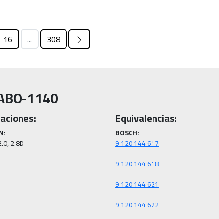
16
...
308
ABO-1140
caciones:
Equivalencias:
N:
BOSCH:
2.0, 2.8D
9 120 144 622