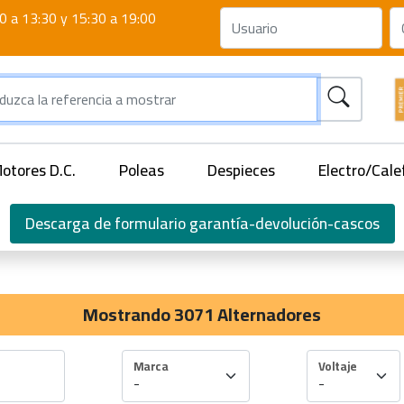
0 a 13:30 y 15:30 a 19:00
otores D.C.
Poleas
Despieces
Electro/Cale
Descarga de formulario garantía-devolución-cascos
Mostrando 3071 Alternadores
Marca
Voltaje