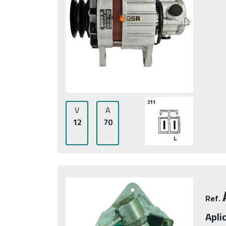
V
A
12
70
Ref.
Apli