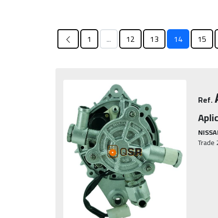
1
...
12
13
14
15
Ref.
Apli
NISSA
Trade 