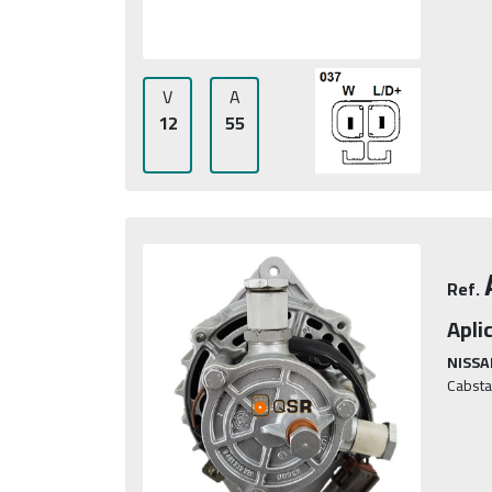
V
A
12
55
Ref.
Apli
NISSA
Cabsta