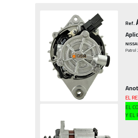
Ref.
Apli
NISSA
Patrol
Anot
EL R
EL C
Y EL