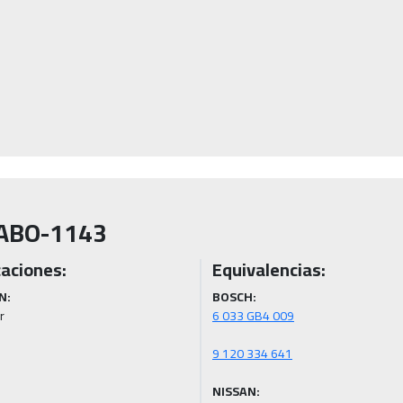
ABO-1143
caciones:
Equivalencias:
N:
BOSCH:
r
NISSAN: