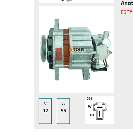
Anot
ESTA
V
A
12
55