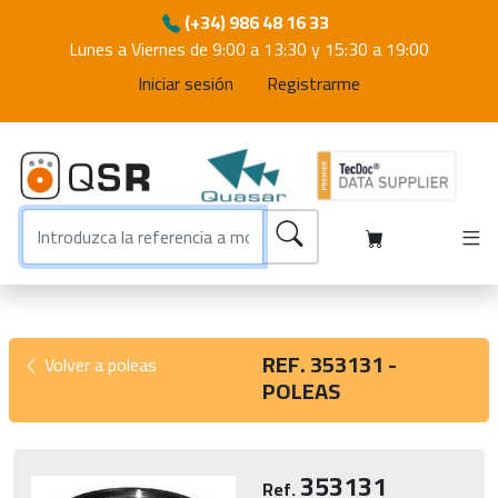
(+34) 986 48 16 33
Lunes a Viernes de 9:00 a 13:30 y 15:30 a 19:00
Iniciar sesión
Registrarme
REF. 353131 -
Volver a poleas
POLEAS
353131
Ref.