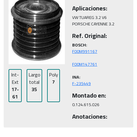
Aplicaciones:
VW TUAREG 3.2 V6

PORSCHE CAYENNE 3.2
Ref. Original:
BOSCH:
Int-
Largo
Poly
INA:
Ext
total
7
F-235449
17-
35
Montado en:
61
0.124.615.026
Anotaciones: