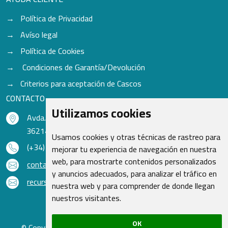
Política de Privacidad
Avíso legal
Política de Cookies
Condiciones de Garantía/Devolución
Criterios para aceptación de Cascos
CONTACTO
Utilizamos cookies
Avda. do Freixo - Sardoma, 13
36214 Vigo - Pontevedra - España
Usamos cookies y otras técnicas de rastreo para
(+34) 986 48 16 33
mejorar tu experiencia de navegación en nuestra
web, para mostrarte contenidos personalizados
contacto@qsr.es
y anuncios adecuados, para analizar el tráfico en
recursoshumanos@qsr.es
nuestra web y para comprender de donde llegan
nuestros visitantes.
OK
© Copyright 2026 - Recambios Quasar S.L. | Todos los