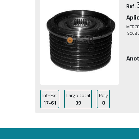
Ref.
Apli
MERCE
 906B
Anot
Int-Ext
Largo total
Poly
17-61
39
8