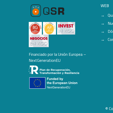
WEB
Qu
Nu
Dó
Co
Financiado por la Unión Europea –
NextGenerationEU
© Co