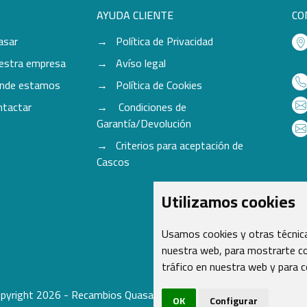
AYUDA CLIENTE
CO
asar
Política de Privacidad
estra empresa
Avíso legal
nde estamos
Política de Cookies
ntactar
Condiciones de
Garantía/Devolución
Criterios para aceptación de
Cascos
Utilizamos cookies
Usamos cookies y otras técnica
nuestra web, para mostrarte co
tráfico en nuestra web y para 
pyright 2026 - Recambios Quasar S.L. | Todos los derechos reser
OK
Configurar