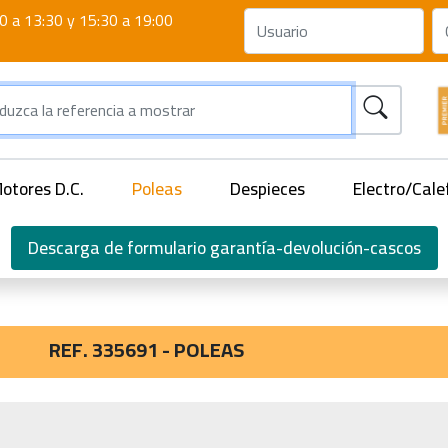
0 a 13:30 y 15:30 a 19:00
otores D.C.
Poleas
Despieces
Electro/Cale
Descarga de formulario garantía-devolución-cascos
REF. 335691 - POLEAS