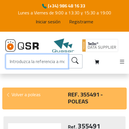
(+34) 986 48 16 33
Lunes a Viernes de 9:00 a 13:30 y 15:30 a 19:00
Iniciar sesión
Registrarme
REF. 355491 -
Volver a poleas
POLEAS
355491
Ref.