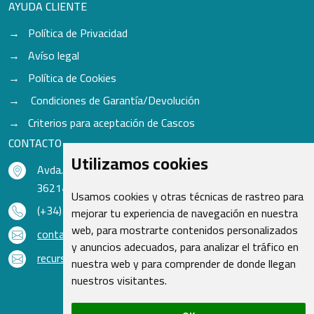
AYUDA CLIENTE
Política de Privacidad
Avíso legal
Política de Cookies
Condiciones de Garantía/Devolución
Criterios para aceptación de Cascos
CONTACTO
Utilizamos cookies
Avda. do Freixo - Sardoma, 13
36214 Vigo - Pontevedra - España
Usamos cookies y otras técnicas de rastreo para
(+34) 986 48 16 33
mejorar tu experiencia de navegación en nuestra
web, para mostrarte contenidos personalizados
contacto@qsr.es
y anuncios adecuados, para analizar el tráfico en
recursoshumanos@qsr.es
nuestra web y para comprender de donde llegan
nuestros visitantes.