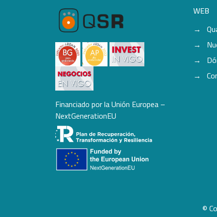
WEB
Qu
Nu
Dó
Co
Financiado por la Unión Europea –
NextGenerationEU
© Co