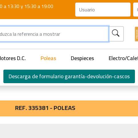
0 a 13:30 y 15:30 a 19:00
otores D.C.
Poleas
Despieces
Electro/Cale
Descarga de formulario garantía-devolución-cascos
REF. 335381 - POLEAS