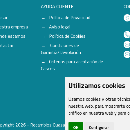
AYUDA CLIENTE
CO
asar
Política de Privacidad
estra empresa
Avíso legal
nde estamos
Política de Cookies
ntactar
Condiciones de
Garantía/Devolución
Criterios para aceptación de
Cascos
Utilizamos cookies
Usamos cookies y otras técnica
nuestra web, para mostrarte co
tráfico en nuestra web y para 
pyright 2026 - Recambios Quasar S.L. | Todos los derechos reser
OK
Configurar