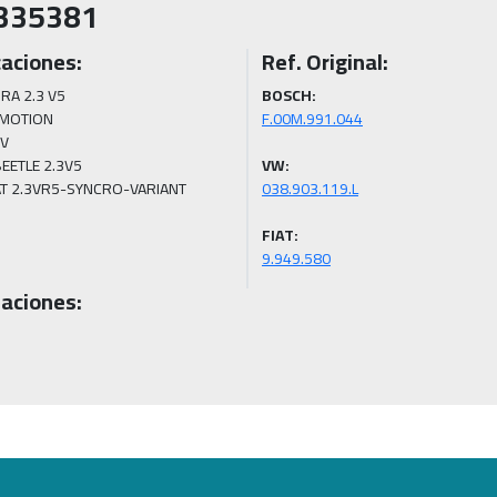
335381
caciones:
Ref. Original:
RA 2.3 V5
BOSCH:
MOTION 
V 
EETLE 2.3V5 
VW:
AT 2.3VR5-SYNCRO-VARIANT
FIAT:
9.949.580
aciones: