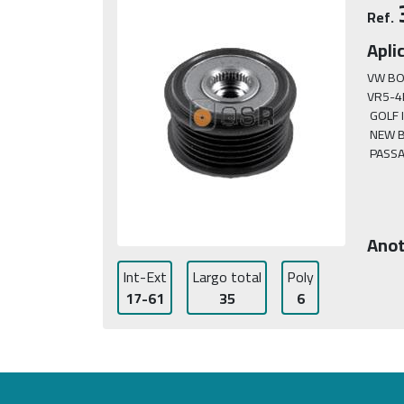
Ref.
Apli
VW BO
VR5-4
 GOLF I
 NEW B
 PASS
Anot
Int-Ext
Largo total
Poly
17-61
35
6