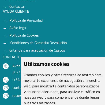
Contactar
AYUDA CLIENTE
Política de Privacidad
Avíso legal
Política de Cookies
Condiciones de Garantía/Devolución
Criterios para aceptación de Cascos
CONTACTO
Utilizamos cookies
Avda. do Freixo - Sardoma, 13
36214 Vigo - Pontevedra - España
Usamos cookies y otras técnicas de rastreo para
(+34) 986 48 16 33
mejorar tu experiencia de navegación en nuestra
web, para mostrarte contenidos personalizados
contacto@qsr.es
y anuncios adecuados, para analizar el tráfico en
recursoshumanos@qsr.es
nuestra web y para comprender de donde llegan
nuestros visitantes.