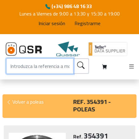
(+34) 986 48 16 33
Lunes a Viernes de 9:00 a 13:30 y 15:30 a 19:00
Iniciar sesión
Registrarme
REF. 354391 -
Volver a poleas
POLEAS
354391
Ref.