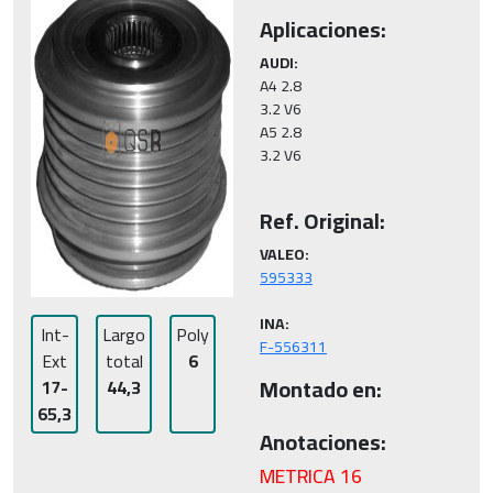
Aplicaciones:
AUDI:
A4 2.8 
3.2 V6

A5 2.8
3.2 V6

Ref. Original:
VALEO:
INA:
Int-
Largo
Poly
F-556311
Ext
total
6
Montado en:
17-
44,3
65,3
Anotaciones:
METRICA 16