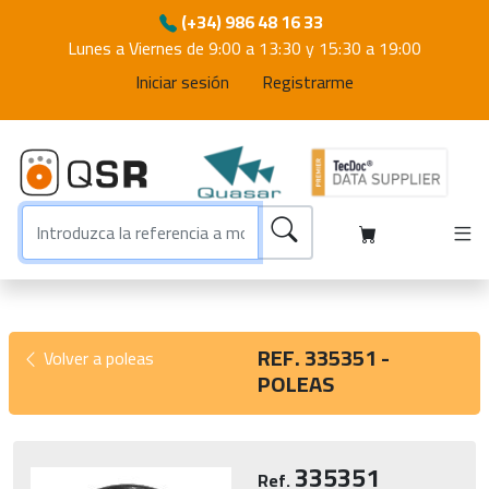
(+34) 986 48 16 33
Lunes a Viernes de 9:00 a 13:30 y 15:30 a 19:00
Iniciar sesión
Registrarme
REF. 335351 -
Volver a poleas
POLEAS
335351
Ref.