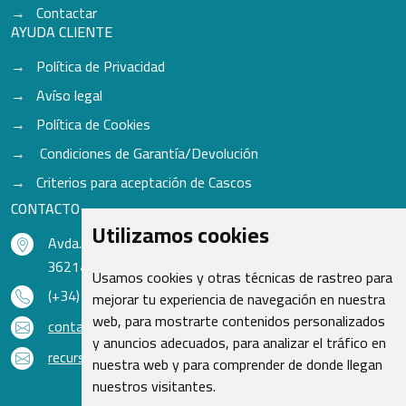
Contactar
AYUDA CLIENTE
Política de Privacidad
Avíso legal
Política de Cookies
Condiciones de Garantía/Devolución
Criterios para aceptación de Cascos
CONTACTO
Utilizamos cookies
Avda. do Freixo - Sardoma, 13
36214 Vigo - Pontevedra - España
Usamos cookies y otras técnicas de rastreo para
(+34) 986 48 16 33
mejorar tu experiencia de navegación en nuestra
web, para mostrarte contenidos personalizados
contacto@qsr.es
y anuncios adecuados, para analizar el tráfico en
recursoshumanos@qsr.es
nuestra web y para comprender de donde llegan
nuestros visitantes.