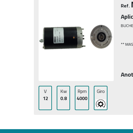
Ref.
Apli
BUCHE
** MA
Anot
V
Kw
Rpm
Giro
12
0.8
4000