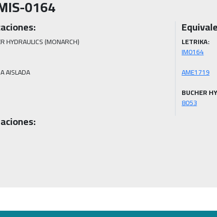
MIS-0164
caciones:
Equivale
R HYDRAULICS (MONARCH)

LETRIKA:
SA AISLADA
BUCHER HY
8053
aciones: