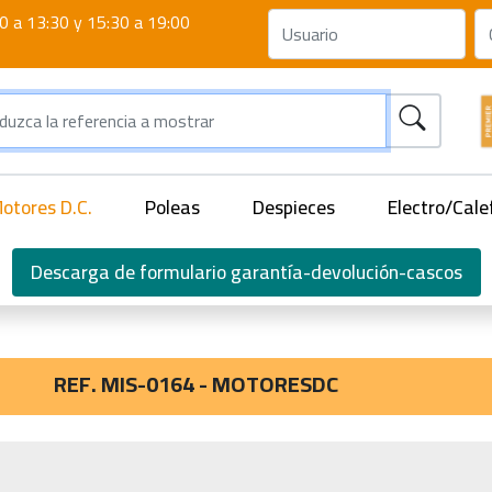
0 a 13:30 y 15:30 a 19:00
otores D.C.
Poleas
Despieces
Electro/Cale
Descarga de formulario garantía-devolución-cascos
REF. MIS-0164 - MOTORESDC