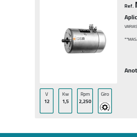
Ref.
Apli
VARIAS
**MAS
Anot
V
Kw
Rpm
Giro
12
1,5
2,250