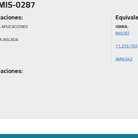
MIS-0287
caciones:
Equivale
 APLICACIONES

ISKRA:
A AISLADA
AMJ4542
aciones: