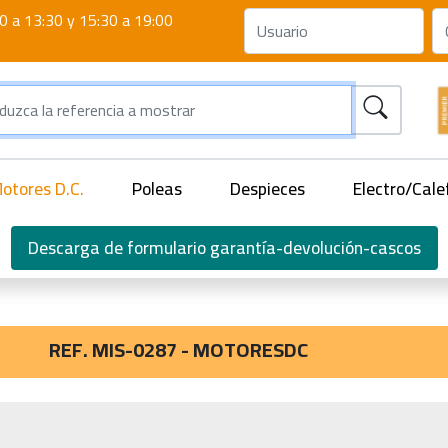
0 a 13:30 y 15:30 a 19:00
otores D.C.
Poleas
Despieces
Electro/Cale
Descarga de formulario garantía-devolución-cascos
REF. MIS-0287 - MOTORESDC