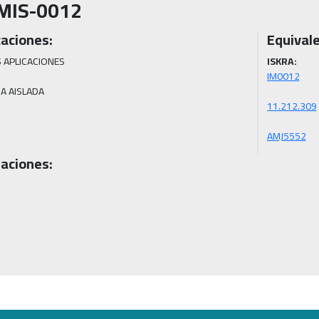
MIS-0012
caciones:
Equivale
 APLICACIONES

ISKRA:
SA AISLADA
AMJ5552
aciones: