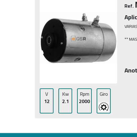
Ref.
Apli
VARIAS
** MA
Anot
V
Kw
Rpm
Giro
12
2.1
2000