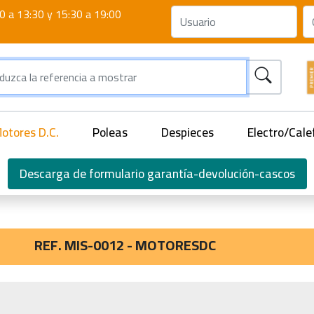
0 a 13:30 y 15:30 a 19:00
otores D.C.
Poleas
Despieces
Electro/Cale
Descarga de formulario garantía-devolución-cascos
REF. MIS-0012 - MOTORESDC