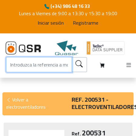
(+34) 986 48 16 33
Lunes a Viernes de 9:00 a 13:30 y 15:30 a 19:00
Iniciar sesión
Registrarme
REF. 200531 -
Volver a
ELECTROVENTILADORE
electroventiladores
200531
Ref.