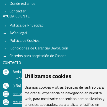
Dónde estamos
Contactar
AYUDA CLIENTE
Política de Privacidad
Avíso legal
Política de Cookies
Condiciones de Garantía/Devolución
Criterios para aceptación de Cascos
CONTACTO
Avda. do Freixo - Sardoma, 13
Utilizamos cookies
36214 Vigo - Pontevedra - España
(+34) 986 48 16 33
Usamos cookies y otras técnicas de rastreo para
mejorar tu experiencia de navegación en nuestra
contacto@qsr.es
web, para mostrarte contenidos personalizados y
recursoshumanos@qsr.es
anuncios adecuados, para analizar el tráfico en