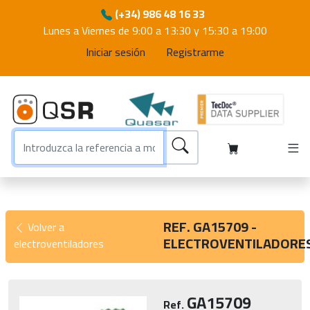
(+34) 986 48 16 33
Lunes a Viernes de 9:00 a 13:30 y 15:30 a 19:00
Iniciar sesión
Registrarme
REF. GA15709 -
Volver a
ELECTROVENTILADORE
electroventiladores
GA15709
Ref.