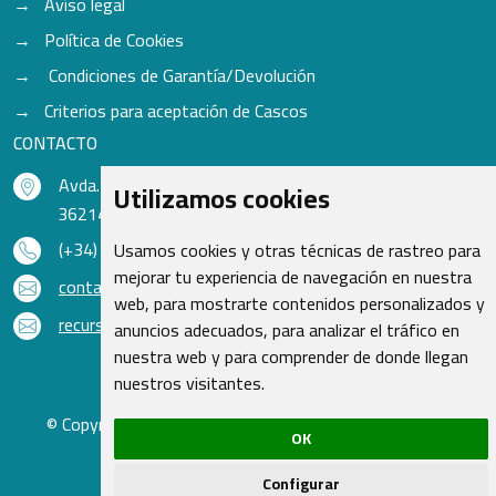
Avíso legal
Política de Cookies
Condiciones de Garantía/Devolución
Criterios para aceptación de Cascos
CONTACTO
Avda. do Freixo - Sardoma, 13
Utilizamos cookies
36214 Vigo - Pontevedra - España
(+34) 986 48 16 33
Usamos cookies y otras técnicas de rastreo para
mejorar tu experiencia de navegación en nuestra
contacto@qsr.es
web, para mostrarte contenidos personalizados y
recursoshumanos@qsr.es
anuncios adecuados, para analizar el tráfico en
nuestra web y para comprender de donde llegan
nuestros visitantes.
© Copyright 2026 - Recambios Quasar S.L. | Todos los
OK
derechos reservados
Configurar