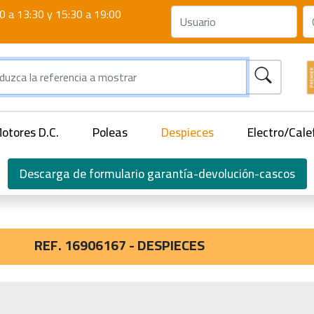
0 a 13:30 y 15:30 a 19:00
otores D.C.
Poleas
Despieces
Electro/Cale
Descarga de formulario garantía-devolución-cascos
REF. 16906167 - DESPIECES