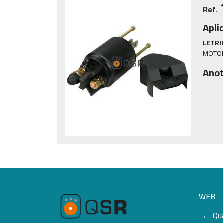
Ref.
Apli
LETRI
MOTOR
Anot
WEB
Qu