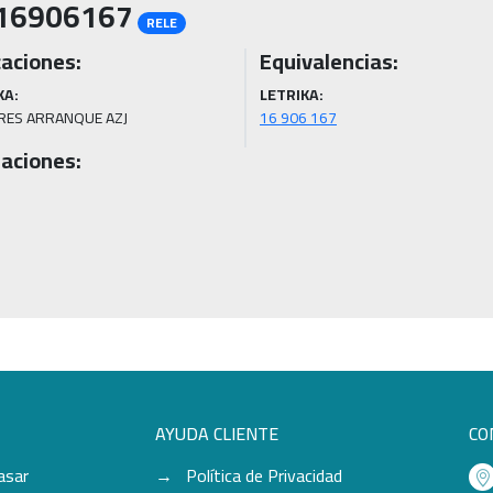
16906167
RELE
caciones:
Equivalencias:
KA:
LETRIKA:
ES ARRANQUE AZJ 
16 906 167
aciones:
AYUDA CLIENTE
CO
asar
Política de Privacidad