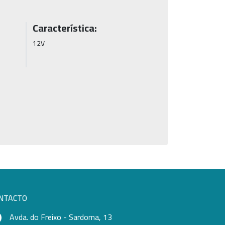
Característica:
12V
NTACTO
Avda. do Freixo - Sardoma, 13