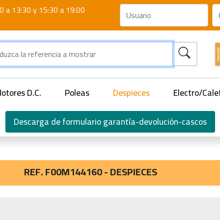
0 a 13:30 y 15:30 a 19:00
otores D.C.
Poleas
Despieces
Electro/Cale
Descarga de formulario garantía-devolución-cascos
REF. F00M144160 - DESPIECES