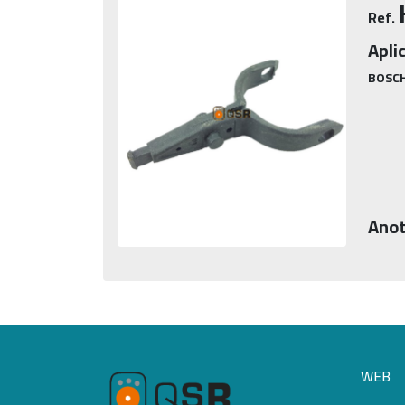
Ref.
Apli
BOSCH
Anot
WEB