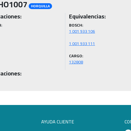
HO1007
HORQUILLA
caciones:
Equivalencias:
:
BOSCH:
CARGO:
132808
aciones:
AYUDA CLIENTE
CO