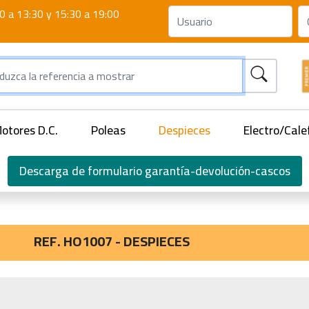
0 a 13:30 y 15:30 a 19:00
otores D.C.
Poleas
Despieces
Electro/Cale
Descarga de formulario garantía-devolución-cascos
REF. HO1007 - DESPIECES