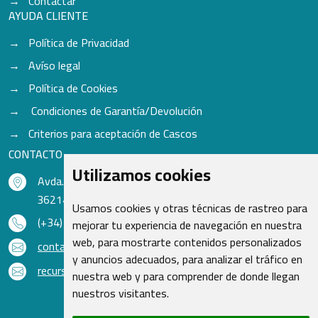
Contactar
AYUDA CLIENTE
Política de Privacidad
Avíso legal
Política de Cookies
Condiciones de Garantía/Devolución
Criterios para aceptación de Cascos
CONTACTO
Utilizamos cookies
Avda. do Freixo - Sardoma, 13
36214 Vigo - Pontevedra - España
Usamos cookies y otras técnicas de rastreo para
(+34) 986 48 16 33
mejorar tu experiencia de navegación en nuestra
web, para mostrarte contenidos personalizados
contacto@qsr.es
y anuncios adecuados, para analizar el tráfico en
recursoshumanos@qsr.es
nuestra web y para comprender de donde llegan
nuestros visitantes.