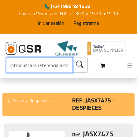
(+34) 986 48 16 33
Lunes a Viernes de 9:00 a 13:30 y 15:30 a 19:00
Iniciar sesión
Registrarme
REF. JASX7475 -
Volver a despieces
DESPIECES
JASX7475
Ref.