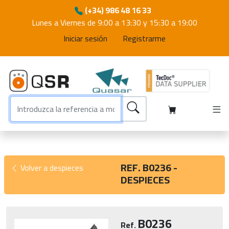
(+34) 986 48 16 33
Lunes a Viernes de 9:00 a 13:30 y 15:30 a 19:00
Iniciar sesión
Registrarme
REF. B0236 -
Volver a despieces
DESPIECES
B0236
Ref.