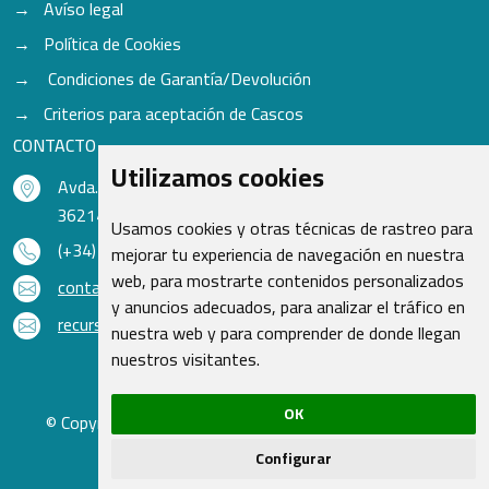
Avíso legal
Política de Cookies
Condiciones de Garantía/Devolución
Criterios para aceptación de Cascos
CONTACTO
Utilizamos cookies
Avda. do Freixo - Sardoma, 13
36214 Vigo - Pontevedra - España
Usamos cookies y otras técnicas de rastreo para
(+34) 986 48 16 33
mejorar tu experiencia de navegación en nuestra
web, para mostrarte contenidos personalizados
contacto@qsr.es
y anuncios adecuados, para analizar el tráfico en
recursoshumanos@qsr.es
nuestra web y para comprender de donde llegan
nuestros visitantes.
OK
© Copyright 2026 - Recambios Quasar S.L. | Todos los
derechos reservados
Configurar