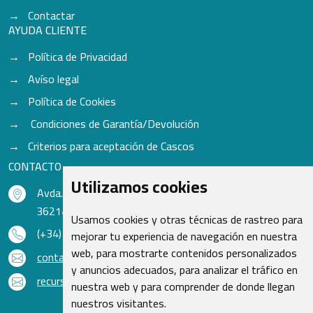
Contactar
AYUDA CLIENTE
Política de Privacidad
Avíso legal
Política de Cookies
Condiciones de Garantía/Devolución
Criterios para aceptación de Cascos
CONTACTO
Utilizamos cookies
Avda. do Freixo - Sardoma, 13
36214 Vigo - Pontevedra - España
Usamos cookies y otras técnicas de rastreo para
(+34) 986 48 16 33
mejorar tu experiencia de navegación en nuestra
web, para mostrarte contenidos personalizados
contacto@qsr.es
y anuncios adecuados, para analizar el tráfico en
recursoshumanos@qsr.es
nuestra web y para comprender de donde llegan
nuestros visitantes.