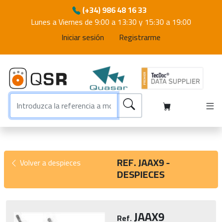
(+34) 986 48 16 33
Lunes a Viernes de 9:00 a 13:30 y 15:30 a 19:00
Iniciar sesión
Registrarme
REF. JAAX9 -
Volver a despieces
DESPIECES
JAAX9
Ref.