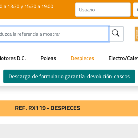
0 a 13:30 y 15:30 a 19:00
otores D.C.
Poleas
Despieces
Electro/Cale
Descarga de formulario garantía-devolución-cascos
REF. RX119 - DESPIECES