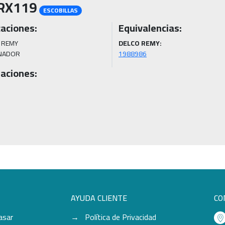
RX119
ESCOBILLAS
caciones:
Equivalencias:
 REMY

DELCO REMY:
NADOR 
1988986
aciones:
AYUDA CLIENTE
CO
asar
Política de Privacidad