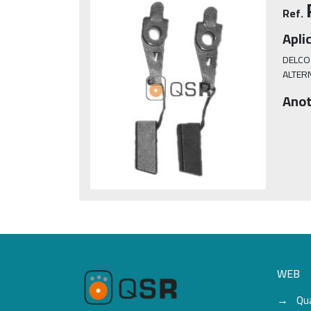
Ref.
Apli
DELCO
ALTER
Anot
WEB
Qu