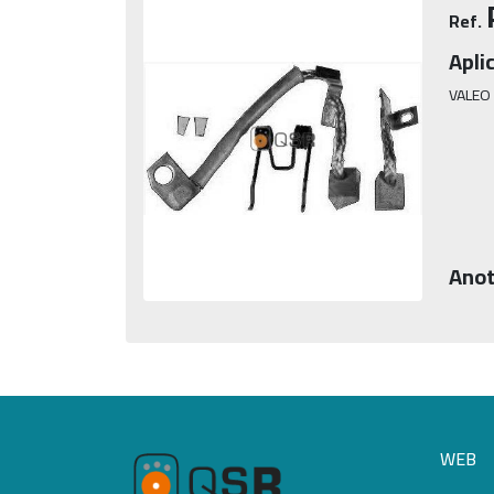
Ref.
Apli
VALEO
Anot
WEB