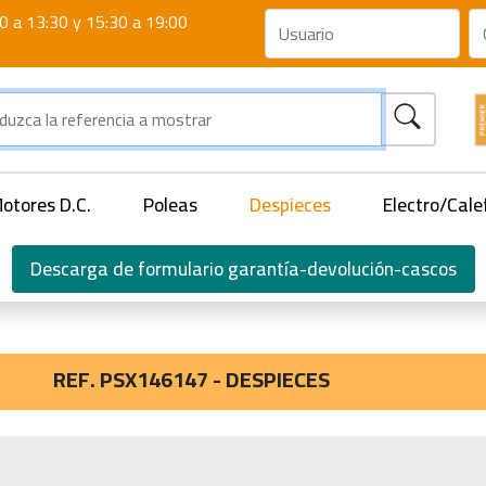
0 a 13:30 y 15:30 a 19:00
otores D.C.
Poleas
Despieces
Electro/Cale
Descarga de formulario garantía-devolución-cascos
REF. PSX146147 - DESPIECES