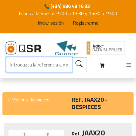
(+34) 986 48 16 33
Lunes a Viernes de 9:00 a 13:30 y 15:30 a 19:00
Iniciar sesión
Registrarme
REF. JAAX20 -
Volver a despieces
DESPIECES
JAAX20
Ref.