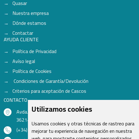
Quasar
Nuestra empresa
Dónde estamos
Contactar
AYUDA CLIENTE
Política de Privacidad
Avíso legal
Política de Cookies
Condiciones de Garantía/Devolución
Criterios para aceptación de Cascos
CONTACTO
Utilizamos cookies
Avda. do Freixo - Sardoma, 13
36214 Vigo - Pontevedra - España
Usamos cookies y otras técnicas de rastreo para
(+34) 986 48 16 33
mejorar tu experiencia de navegación en nuestra
web, para mostrarte contenidos personalizados