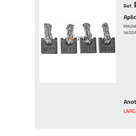
Ref.
Apli
MAGNE
SKOD
Anot
LARG