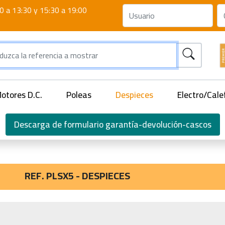
0 a 13:30 y 15:30 a 19:00
otores D.C.
Poleas
Despieces
Electro/Cale
Descarga de formulario garantía-devolución-cascos
REF. PLSX5 - DESPIECES