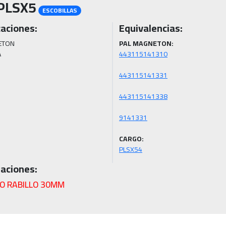
PLSX5
ESCOBILLAS
caciones:
Equivalencias:
TON

PAL MAGNETON:
A
CARGO:
PLSX54
aciones:
O RABILLO 30MM