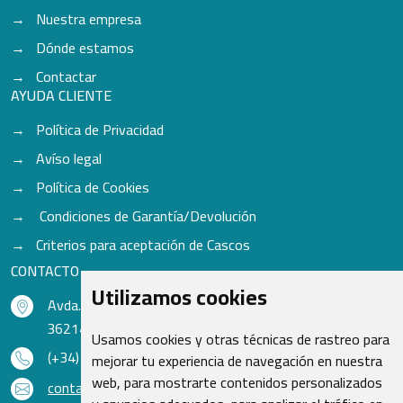
Nuestra empresa
Dónde estamos
Contactar
AYUDA CLIENTE
Política de Privacidad
Avíso legal
Política de Cookies
Condiciones de Garantía/Devolución
Criterios para aceptación de Cascos
CONTACTO
Utilizamos cookies
Avda. do Freixo - Sardoma, 13
36214 Vigo - Pontevedra - España
Usamos cookies y otras técnicas de rastreo para
(+34) 986 48 16 33
mejorar tu experiencia de navegación en nuestra
web, para mostrarte contenidos personalizados
contacto@qsr.es