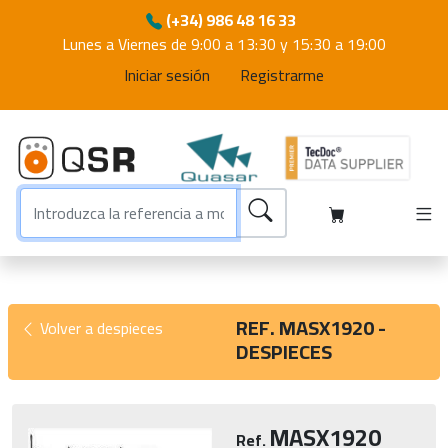
(+34) 986 48 16 33
Lunes a Viernes de 9:00 a 13:30 y 15:30 a 19:00
Iniciar sesión
Registrarme
REF. MASX1920 -
Volver a despieces
DESPIECES
MASX1920
Ref.