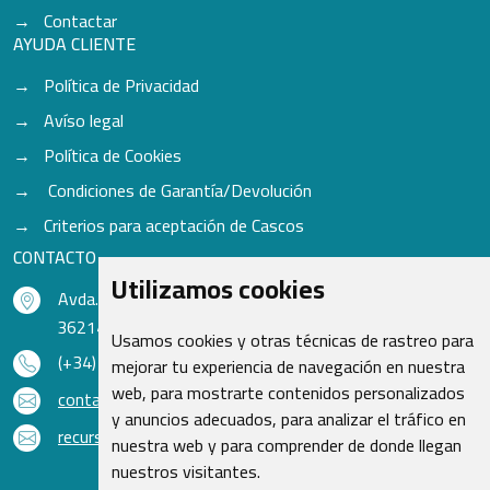
Contactar
AYUDA CLIENTE
Política de Privacidad
Avíso legal
Política de Cookies
Condiciones de Garantía/Devolución
Criterios para aceptación de Cascos
CONTACTO
Utilizamos cookies
Avda. do Freixo - Sardoma, 13
36214 Vigo - Pontevedra - España
Usamos cookies y otras técnicas de rastreo para
(+34) 986 48 16 33
mejorar tu experiencia de navegación en nuestra
web, para mostrarte contenidos personalizados
contacto@qsr.es
y anuncios adecuados, para analizar el tráfico en
recursoshumanos@qsr.es
nuestra web y para comprender de donde llegan
nuestros visitantes.