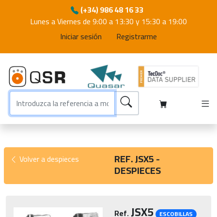
(+34) 986 48 16 33
Lunes a Viernes de 9:00 a 13:30 y 15:30 a 19:00
Iniciar sesión
Registrarme
REF. JSX5 -
Volver a despieces
DESPIECES
JSX5
Ref.
ESCOBILLAS