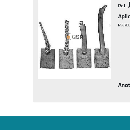
Ref.
Apli
MAREL
Anot