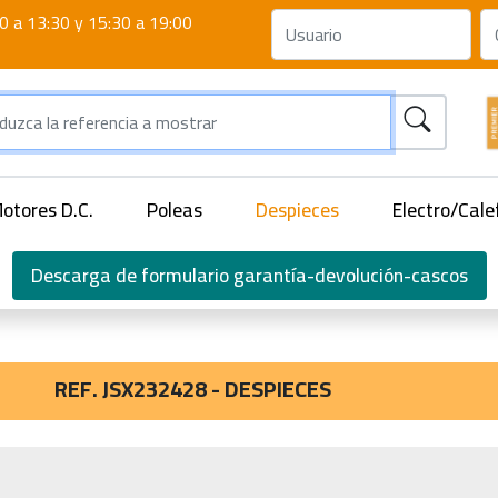
0 a 13:30 y 15:30 a 19:00
otores D.C.
Poleas
Despieces
Electro/Cale
Descarga de formulario garantía-devolución-cascos
REF. JSX232428 - DESPIECES