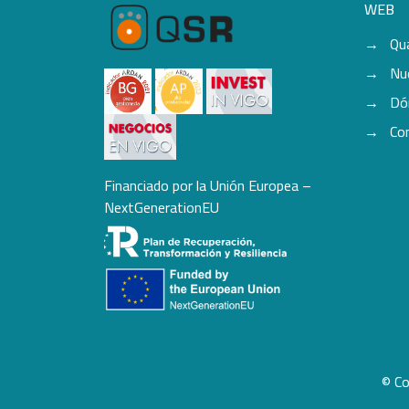
WEB
Qu
Nu
Dó
Co
Financiado por la Unión Europea –
NextGenerationEU
© Co