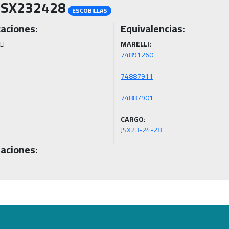
JSX232428
ESCOBILLAS
caciones:
Equivalencias:
LI
MARELLI:
CARGO:
JSX23-24-28
aciones: