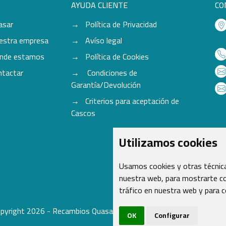
AYUDA CLIENTE
CO
asar
Política de Privacidad
estra empresa
Avíso legal
nde estamos
Política de Cookies
ntactar
Condiciones de
Garantía/Devolución
Criterios para aceptación de
Cascos
Utilizamos cookies
Usamos cookies y otras técnica
nuestra web, para mostrarte co
tráfico en nuestra web y para 
pyright 2026 - Recambios Quasar S.L. | Todos los derechos reser
OK
Configurar