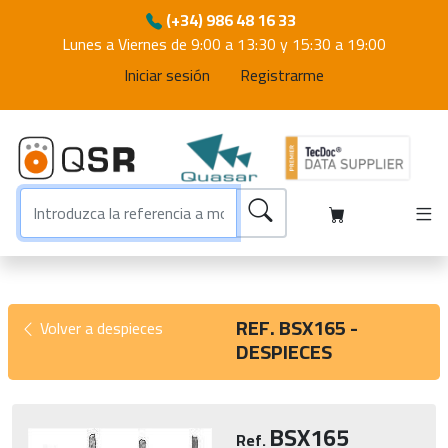
(+34) 986 48 16 33
Lunes a Viernes de 9:00 a 13:30 y 15:30 a 19:00
Iniciar sesión
Registrarme
REF. BSX165 -
Volver a despieces
DESPIECES
BSX165
Ref.