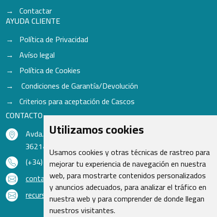
Contactar
AYUDA CLIENTE
Política de Privacidad
Avíso legal
Política de Cookies
Condiciones de Garantía/Devolución
Criterios para aceptación de Cascos
CONTACTO
Utilizamos cookies
Avda. do Freixo - Sardoma, 13
36214 Vigo - Pontevedra - España
Usamos cookies y otras técnicas de rastreo para
(+34) 986 48 16 33
mejorar tu experiencia de navegación en nuestra
web, para mostrarte contenidos personalizados
contacto@qsr.es
y anuncios adecuados, para analizar el tráfico en
recursoshumanos@qsr.es
nuestra web y para comprender de donde llegan
nuestros visitantes.