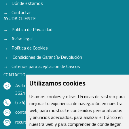
Dónde estamos
Contactar
AYUDA CLIENTE
Política de Privacidad
Avíso legal
Política de Cookies
Condiciones de Garantía/Devolución
Criterios para aceptación de Cascos
CONTACTO
Utilizamos cookies
Avda. do Freixo - Sardoma, 13
36214 Vigo - Pontevedra - España
Usamos cookies y otras técnicas de rastreo para
(+34) 986 48 16 33
mejorar tu experiencia de navegación en nuestra
web, para mostrarte contenidos personalizados
contacto@qsr.es
y anuncios adecuados, para analizar el tráfico en
recursoshumanos@qsr.es
nuestra web y para comprender de donde llegan