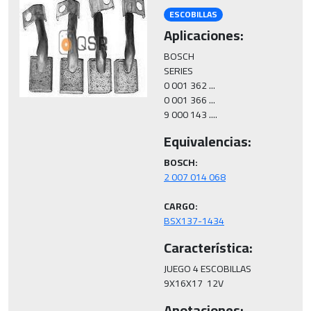
ESCOBILLAS
Aplicaciones:
BOSCH

SERIES

0 001 362 ...

0 001 366 ...

9 000 143 ....
Equivalencias:
BOSCH:
CARGO:
BSX137-1434
Característica:
JUEGO 4 ESCOBILLAS

9X16X17  12V
Anotaciones: