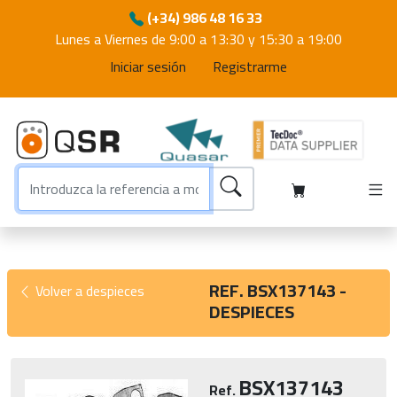
(+34) 986 48 16 33
Lunes a Viernes de 9:00 a 13:30 y 15:30 a 19:00
Iniciar sesión
Registrarme
REF. BSX137143 -
Volver a despieces
DESPIECES
BSX137143
Ref.